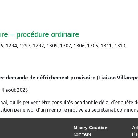
re – procédure ordinaire
1534, 1295, 1294, 1293, 1292, 1309, 1307, 1306, 1305,
ec demande de défrichement provisoire (Liaison Villarepo
au 4 août 2025
l, où ils peuvent être consultés pendant le délai d’enquête d
position par envoi d’un mémoire motivé au secrétariat communa
Misery-Courtion
Ad
Commune
Pla